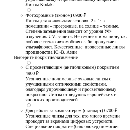
Линзы Kodak.
Фотохромные (эконом)
6900 ₽
Линзы для «очков-хамелеонов». 2 в 1: в
помещении – прозрачные, на солнце – темные.
Степень затемнения зависит от уровня УФ-
излучения. UV- защита. Не темнеют в машине, т.к.
лобовое стекло автомобиля слабо пропускает
ультрафиолет. Качественные, проверенные линзы
производства Ю.-В. Азии
Выберите покрытие/назначение
С просветляющим (антибликовым) покрытием
4900 ₽
Утонченные полимерные очковые линзы с
улучшенными оптическими свойствами,
благодаря упрочняющему и просветляющему
покрытию. Линзы от ведущих европейских и
японских производителей.
Для работы за компьютером (стандарт)
6700 ₽
Утонченные линзы для тех, кто много времени
проводит за экранами цифровых устройств.
Специальное покрытие (блю блокер) помогает