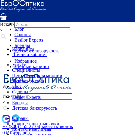
Услуги
Специалисты
Центр контроля миопии
Детская оптика
Искать
Блог
×
Салоны
Essilor Experts
Бренды
Избранное
Детская близорукость
Личный кабинет
Избранное
Услуги
Личный кабинет
Специалисты
Центр контроля миопии
Детская оптика
Блог
Салоны
Искать
Essilor Experts
×
Бренды
Детская близорукость
Оправы
Солнцезащитные очки
+7 (800) 555-27-04
заказать звонок
Контактные линзы
0
₽
0 товаров
Аксессуары и уход