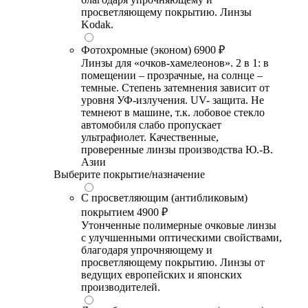
просветляющему покрытию. Линзы
Kodak.
Фотохромные (эконом)
6900 ₽
Линзы для «очков-хамелеонов». 2 в 1: в
помещении – прозрачные, на солнце –
темные. Степень затемнения зависит от
уровня УФ-излучения. UV- защита. Не
темнеют в машине, т.к. лобовое стекло
автомобиля слабо пропускает
ультрафиолет. Качественные,
проверенные линзы производства Ю.-В.
Азии
Выберите покрытие/назначение
С просветляющим (антибликовым)
покрытием
4900 ₽
Утонченные полимерные очковые линзы
с улучшенными оптическими свойствами,
благодаря упрочняющему и
просветляющему покрытию. Линзы от
ведущих европейских и японских
производителей.