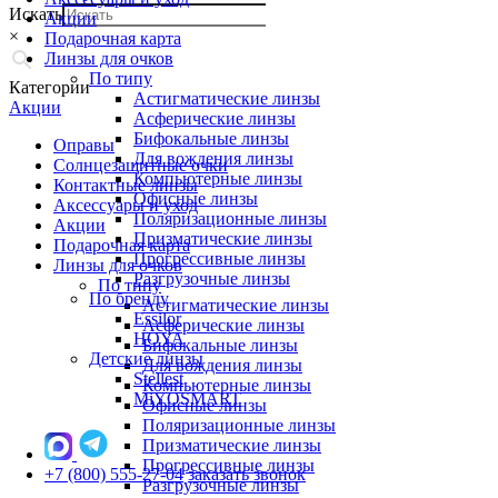
Искать
Акции
×
Подарочная карта
Линзы для очков
По типу
Категории
Астигматические линзы
Акции
Асферические линзы
Бифокальные линзы
Оправы
Для вождения линзы
Солнцезащитные очки
Компьютерные линзы
Контактные линзы
Офисные линзы
Аксессуары и уход
Поляризационные линзы
Акции
Призматические линзы
Подарочная карта
Прогрессивные линзы
Линзы для очков
Разгрузочные линзы
По типу
По бренду
Астигматические линзы
Essilor
Асферические линзы
HOYA
Бифокальные линзы
Детские линзы
Для вождения линзы
Stellest
Компьютерные линзы
MiYOSMART
Офисные линзы
Поляризационные линзы
Призматические линзы
Прогрессивные линзы
+7 (800) 555-27-04
заказать звонок
Разгрузочные линзы