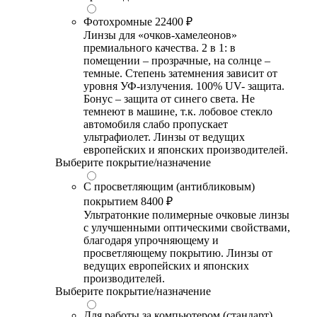
Фотохромные
22400 ₽
Линзы для «очков-хамелеонов»
премиального качества. 2 в 1: в
помещении – прозрачные, на солнце –
темные. Степень затемнения зависит от
уровня УФ-излучения. 100% UV- защита.
Бонус – защита от синего света. Не
темнеют в машине, т.к. лобовое стекло
автомобиля слабо пропускает
ультрафиолет. Линзы от ведущих
европейских и японских производителей.
Выберите покрытие/назначение
С просветляющим (антибликовым)
покрытием
8400 ₽
Ультратонкие полимерные очковые линзы
с улучшенными оптическими свойствами,
благодаря упрочняющему и
просветляющему покрытию. Линзы от
ведущих европейских и японских
производителей.
Выберите покрытие/назначение
Для работы за компьютером (стандарт)