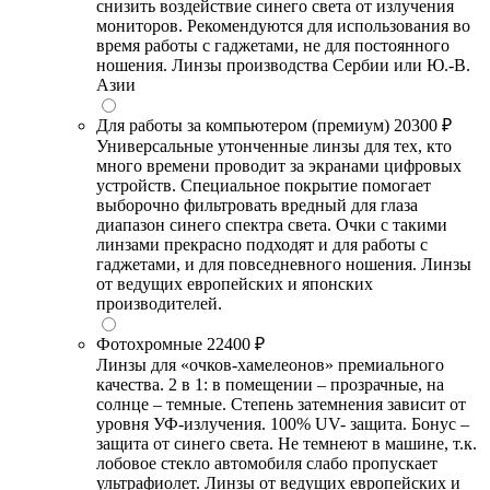
снизить воздействие синего света от излучения
мониторов. Рекомендуются для использования во
время работы с гаджетами, не для постоянного
ношения. Линзы производства Сербии или Ю.-В.
Азии
Для работы за компьютером (премиум)
20300 ₽
Универсальные утонченные линзы для тех, кто
много времени проводит за экранами цифровых
устройств. Специальное покрытие помогает
выборочно фильтровать вредный для глаза
диапазон синего спектра света. Очки с такими
линзами прекрасно подходят и для работы с
гаджетами, и для повседневного ношения. Линзы
от ведущих европейских и японских
производителей.
Фотохромные
22400 ₽
Линзы для «очков-хамелеонов» премиального
качества. 2 в 1: в помещении – прозрачные, на
солнце – темные. Степень затемнения зависит от
уровня УФ-излучения. 100% UV- защита. Бонус –
защита от синего света. Не темнеют в машине, т.к.
лобовое стекло автомобиля слабо пропускает
ультрафиолет. Линзы от ведущих европейских и