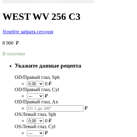
WEST WV 256 C3
Успейте забрать сегодня
8 900
₽
В наличии
Укажите данные рецепта
OD/Правый глаз, Sph
0 ₽
OD/Правый глаз, Cyl
₽
OD/Правый глаз, Ax
₽
OS/Левый глаз, Sph
0 ₽
OS/Левый глаз, Cyl
₽