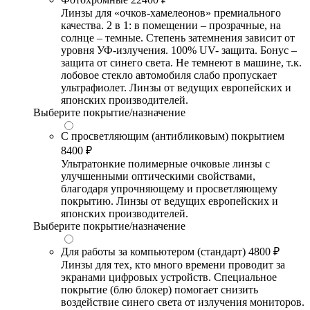
Линзы для «очков-хамелеонов» премиального
качества. 2 в 1: в помещении – прозрачные, на
солнце – темные. Степень затемнения зависит от
уровня УФ-излучения. 100% UV- защита. Бонус –
защита от синего света. Не темнеют в машине, т.к.
лобовое стекло автомобиля слабо пропускает
ультрафиолет. Линзы от ведущих европейских и
японских производителей.
Выберите покрытие/назначение
С просветляющим (антибликовым) покрытием
8400 ₽
Ультратонкие полимерные очковые линзы с
улучшенными оптическими свойствами,
благодаря упрочняющему и просветляющему
покрытию. Линзы от ведущих европейских и
японских производителей.
Выберите покрытие/назначение
Для работы за компьютером (стандарт)
4800 ₽
Линзы для тех, кто много времени проводит за
экранами цифровых устройств. Специальное
покрытие (блю блокер) помогает снизить
воздействие синего света от излучения мониторов.