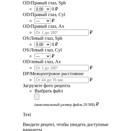
OD/Правый глаз, Sph
0 ₽
OD/Правый глаз, Cyl
₽
OD/Правый глаз, Ax
₽
OS/Левый глаз, Sph
0 ₽
OS/Левый глаз, Cyl
₽
OD/левый глаз, Ax
₽
DP/Межцентровое расстояние
₽
Загрузите фото рецепта
Выбрать файл
₽
(максимальный размер файла 20 МБ)
Text
Введите рецепт, чтобы увидеть доступные
варианты