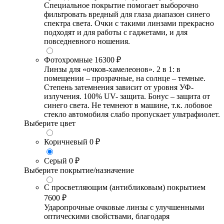
Специальное покрытие помогает выборочно
фильтровать вредный для глаза диапазон синего
спектра света. Очки с такими линзами прекрасно
подходят и для работы с гаджетами, и для
повседневного ношения.
Фотохромные
16300 ₽
Линзы для «очков-хамелеонов». 2 в 1: в
помещении – прозрачные, на солнце – темные.
Степень затемнения зависит от уровня УФ-
излучения. 100% UV- защита. Бонус – защита от
синего света. Не темнеют в машине, т.к. лобовое
стекло автомобиля слабо пропускает ультрафиолет.
Выберите цвет
Коричневый
0 ₽
Серый
0 ₽
Выберите покрытие/назначение
С просветляющим (антибликовым) покрытием
7600 ₽
Ударопрочные очковые линзы с улучшенными
оптическими свойствами, благодаря