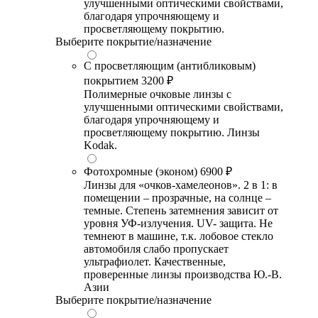
улучшенными оптическими свойствами,
благодаря упрочняющему и
просветляющему покрытию.
Выберите покрытие/назначение
С просветляющим (антибликовым)
покрытием
3200 ₽
Полимерные очковые линзы с
улучшенными оптическими свойствами,
благодаря упрочняющему и
просветляющему покрытию. Линзы
Kodak.
Фотохромные (эконом)
6900 ₽
Линзы для «очков-хамелеонов». 2 в 1: в
помещении – прозрачные, на солнце –
темные. Степень затемнения зависит от
уровня УФ-излучения. UV- защита. Не
темнеют в машине, т.к. лобовое стекло
автомобиля слабо пропускает
ультрафиолет. Качественные,
проверенные линзы производства Ю.-В.
Азии
Выберите покрытие/назначение