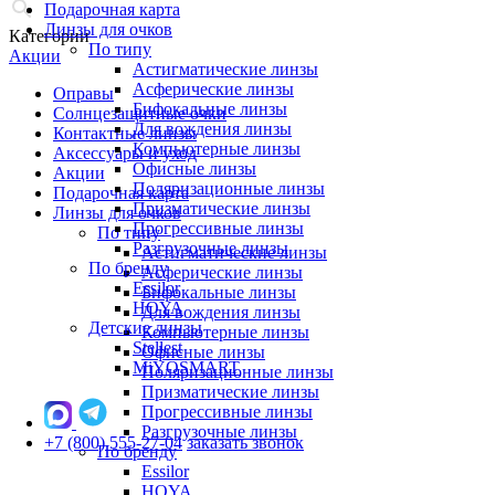
Подарочная карта
Линзы для очков
Категории
По типу
Акции
Астигматические линзы
Асферические линзы
Оправы
Бифокальные линзы
Солнцезащитные очки
Для вождения линзы
Контактные линзы
Компьютерные линзы
Аксессуары и уход
Офисные линзы
Акции
Поляризационные линзы
Подарочная карта
Призматические линзы
Линзы для очков
Прогрессивные линзы
По типу
Разгрузочные линзы
Астигматические линзы
По бренду
Асферические линзы
Essilor
Бифокальные линзы
HOYA
Для вождения линзы
Детские линзы
Компьютерные линзы
Stellest
Офисные линзы
MiYOSMART
Поляризационные линзы
Призматические линзы
Прогрессивные линзы
Разгрузочные линзы
+7 (800) 555-27-04
заказать звонок
По бренду
Essilor
HOYA