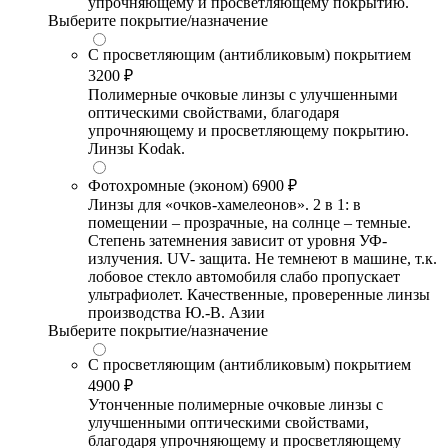
упрочняющему и просветляющему покрытию.
Выберите покрытие/назначение
С просветляющим (антибликовым) покрытием
3200 ₽
Полимерные очковые линзы с улучшенными
оптическими свойствами, благодаря
упрочняющему и просветляющему покрытию.
Линзы Kodak.
Фотохромные (эконом)
6900 ₽
Линзы для «очков-хамелеонов». 2 в 1: в
помещении – прозрачные, на солнце – темные.
Степень затемнения зависит от уровня УФ-
излучения. UV- защита. Не темнеют в машине, т.к.
лобовое стекло автомобиля слабо пропускает
ультрафиолет. Качественные, проверенные линзы
производства Ю.-В. Азии
Выберите покрытие/назначение
С просветляющим (антибликовым) покрытием
4900 ₽
Утонченные полимерные очковые линзы с
улучшенными оптическими свойствами,
благодаря упрочняющему и просветляющему