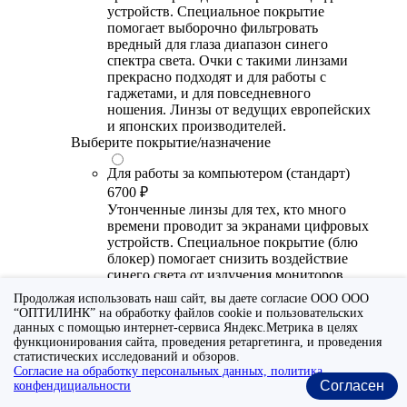
устройств. Специальное покрытие
помогает выборочно фильтровать
вредный для глаза диапазон синего
спектра света. Очки с такими линзами
прекрасно подходят и для работы с
гаджетами, и для повседневного
ношения. Линзы от ведущих европейских
и японских производителей.
Выберите покрытие/назначение
Для работы за компьютером (стандарт)
6700 ₽
Утонченные линзы для тех, кто много
времени проводит за экранами цифровых
устройств. Специальное покрытие (блю
блокер) помогает снизить воздействие
синего света от излучения мониторов.
Рекомендуются для использования во
Продолжая использовать наш сайт, вы даете согласие ООО ООО
время работы с гаджетами, не для
“ОПТИЛИНК” на обработку файлов cookie и пользовательских
постоянного ношения. Линзы
данных с помощью интернет-сервиса Яндекс.Метрика в целях
производства Сербии или Ю.-В. Азии.
функционирования сайта, проведения ретаргетинга, и проведения
статистических исследований и обзоров.
Для работы за компьютером (премиум)
Согласие на обработку персональных данных, политика
Согласен
конфендициальности
20300 ₽