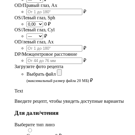
OD/Правый глаз, Ax
₽
OS/Левый глаз, Sph
0 ₽
OS/Левый глаз, Cyl
₽
OD/левый глаз, Ax
₽
DP/Межцентровое расстояние
₽
Загрузите фото рецепта
Выбрать файл
₽
(максимальный размер файла 20 МБ)
Text
Введите рецепт, чтобы увидеть доступные варианты
Для дали/чтения
Выберите тип линз