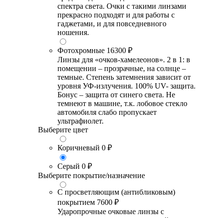
спектра света. Очки с такими линзами
прекрасно подходят и для работы с
гаджетами, и для повседневного
ношения.
Фотохромные
16300 ₽
Линзы для «очков-хамелеонов». 2 в 1: в
помещении – прозрачные, на солнце –
темные. Степень затемнения зависит от
уровня УФ-излучения. 100% UV- защита.
Бонус – защита от синего света. Не
темнеют в машине, т.к. лобовое стекло
автомобиля слабо пропускает
ультрафиолет.
Выберите цвет
Коричневый
0 ₽
Серый
0 ₽
Выберите покрытие/назначение
С просветляющим (антибликовым)
покрытием
7600 ₽
Ударопрочные очковые линзы с