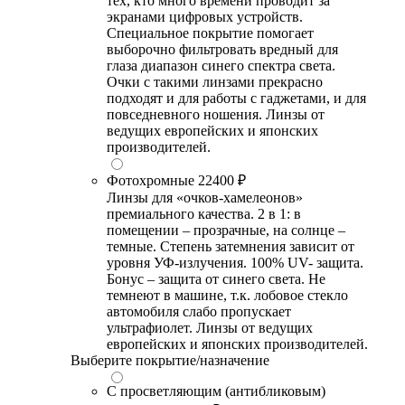
тех, кто много времени проводит за
экранами цифровых устройств.
Специальное покрытие помогает
выборочно фильтровать вредный для
глаза диапазон синего спектра света.
Очки с такими линзами прекрасно
подходят и для работы с гаджетами, и для
повседневного ношения. Линзы от
ведущих европейских и японских
производителей.
Фотохромные
22400 ₽
Линзы для «очков-хамелеонов»
премиального качества. 2 в 1: в
помещении – прозрачные, на солнце –
темные. Степень затемнения зависит от
уровня УФ-излучения. 100% UV- защита.
Бонус – защита от синего света. Не
темнеют в машине, т.к. лобовое стекло
автомобиля слабо пропускает
ультрафиолет. Линзы от ведущих
европейских и японских производителей.
Выберите покрытие/назначение
С просветляющим (антибликовым)