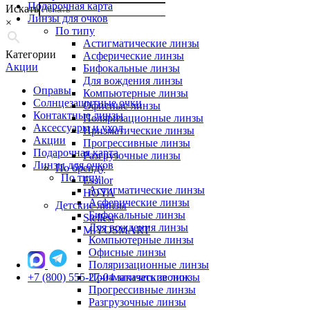
Подарочная карта
Искать
Линзы для очков
×
По типу
Астигматические линзы
Категории
Асферические линзы
Акции
Бифокальные линзы
Для вождения линзы
Оправы
Компьютерные линзы
Солнцезащитные очки
Офисные линзы
Контактные линзы
Поляризационные линзы
Аксессуары и уход
Призматические линзы
Акции
Прогрессивные линзы
Подарочная карта
Разгрузочные линзы
Линзы для очков
По бренду
По типу
Essilor
Астигматические линзы
HOYA
Асферические линзы
Детские линзы
Бифокальные линзы
Stellest
Для вождения линзы
MiYOSMART
Компьютерные линзы
Офисные линзы
Поляризационные линзы
+7 (800) 555-27-04
Призматические линзы
заказать звонок
Прогрессивные линзы
Разгрузочные линзы