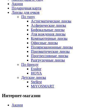
Акции
Подарочная карта
Линзы для очков
По типу
Астигматические линзы
Асферические линзы
Бифокальные линзы
Для вождения линзы
Компьютерные линзы
Офисные линзы
Поляризационные линзы
Призматические линзы
Прогрессивные линзы
Разгрузочные линзы
По бренду
Essilor
HOYA
Детские линзы
Stellest
MiYOSMART
Интернет-магазин
Акции