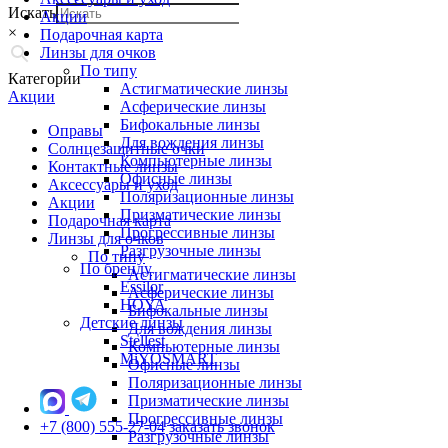
Искать
Акции
×
Подарочная карта
Линзы для очков
По типу
Категории
Астигматические линзы
Акции
Асферические линзы
Бифокальные линзы
Оправы
Для вождения линзы
Солнцезащитные очки
Компьютерные линзы
Контактные линзы
Офисные линзы
Аксессуары и уход
Поляризационные линзы
Акции
Призматические линзы
Подарочная карта
Прогрессивные линзы
Линзы для очков
Разгрузочные линзы
По типу
По бренду
Астигматические линзы
Essilor
Асферические линзы
HOYA
Бифокальные линзы
Детские линзы
Для вождения линзы
Stellest
Компьютерные линзы
MiYOSMART
Офисные линзы
Поляризационные линзы
Призматические линзы
Прогрессивные линзы
+7 (800) 555-27-04
заказать звонок
Разгрузочные линзы