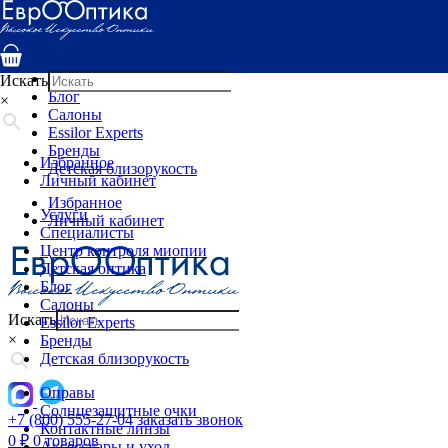
Услуги
Специалисты
Центр контроля миопии
Детская оптика
Искать
Блог
×
Салоны
Essilor Experts
Бренды
Избранное
Детская близорукость
Личный кабинет
Избранное
Услуги
Личный кабинет
Специалисты
Центр контроля миопии
Детская оптика
Блог
Салоны
Искать
Essilor Experts
×
Бренды
Детская близорукость
Оправы
Солнцезащитные очки
+7 (800) 555-27-04
заказать звонок
Контактные линзы
0
₽
0 товаров
Аксессуары и уход