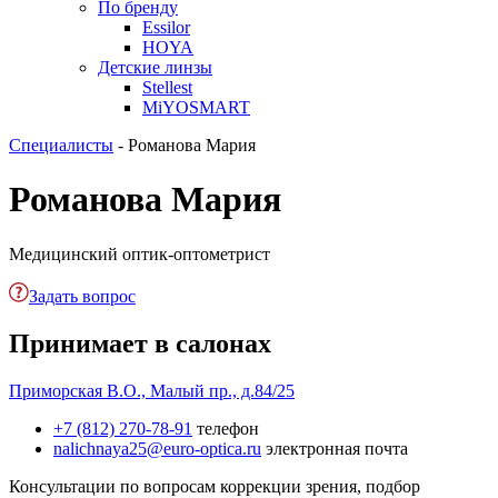
По бренду
Essilor
HOYA
Детские линзы
Stellest
MiYOSMART
Специалисты
-
Романова Мария
Романова Мария
Медицинский оптик-оптометрист
Задать вопрос
Принимает в салонах
Приморская
В.О., Малый пр., д.84/25
+7 (812) 270-78-91
телефон
nalichnaya25@euro-optica.ru
электронная почта
Консультации по вопросам коррекции зрения, подбор