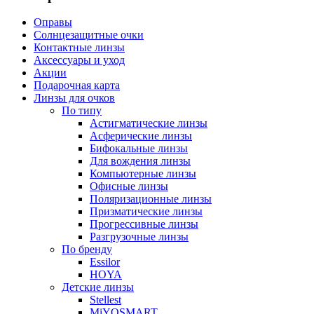
Оправы
Солнцезащитные очки
Контактные линзы
Аксессуары и уход
Акции
Подарочная карта
Линзы для очков
По типу
Астигматические линзы
Асферические линзы
Бифокальные линзы
Для вождения линзы
Компьютерные линзы
Офисные линзы
Поляризационные линзы
Призматические линзы
Прогрессивные линзы
Разгрузочные линзы
По бренду
Essilor
HOYA
Детские линзы
Stellest
MiYOSMART