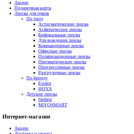
Акции
Подарочная карта
Линзы для очков
По типу
Астигматические линзы
Асферические линзы
Бифокальные линзы
Для вождения линзы
Компьютерные линзы
Офисные линзы
Поляризационные линзы
Призматические линзы
Прогрессивные линзы
Разгрузочные линзы
По бренду
Essilor
HOYA
Детские линзы
Stellest
MiYOSMART
Интернет-магазин
Акции
Доставка и оплата