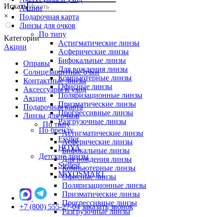
Искать
Акции
×
Подарочная карта
Линзы для очков
По типу
Категории
Астигматические линзы
Акции
Асферические линзы
Бифокальные линзы
Оправы
Для вождения линзы
Солнцезащитные очки
Компьютерные линзы
Контактные линзы
Офисные линзы
Аксессуары и уход
Поляризационные линзы
Акции
Призматические линзы
Подарочная карта
Прогрессивные линзы
Линзы для очков
Разгрузочные линзы
По типу
По бренду
Астигматические линзы
Essilor
Асферические линзы
HOYA
Бифокальные линзы
Детские линзы
Для вождения линзы
Stellest
Компьютерные линзы
MiYOSMART
Офисные линзы
Поляризационные линзы
Призматические линзы
Прогрессивные линзы
+7 (800) 555-27-04
заказать звонок
Разгрузочные линзы