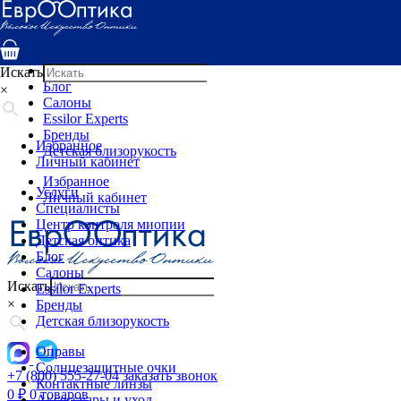
Услуги
Специалисты
Центр контроля миопии
Детская оптика
Искать
Блог
×
Салоны
Essilor Experts
Бренды
Избранное
Детская близорукость
Личный кабинет
Избранное
Услуги
Личный кабинет
Специалисты
Центр контроля миопии
Детская оптика
Блог
Салоны
Искать
Essilor Experts
×
Бренды
Детская близорукость
Оправы
Солнцезащитные очки
+7 (800) 555-27-04
заказать звонок
Контактные линзы
0
₽
0 товаров
Аксессуары и уход