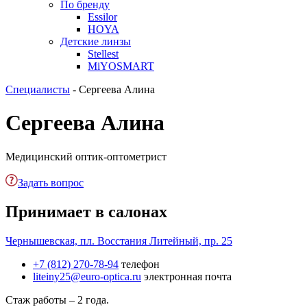
По бренду
Essilor
HOYA
Детские линзы
Stellest
MiYOSMART
Специалисты
-
Сергеева Алина
Сергеева Алина
Медицинский оптик-оптометрист
Задать вопрос
Принимает в салонах
Чернышевская, пл. Восстания
Литейный, пр. 25
+7 (812) 270-78-94
телефон
liteiny25@euro-optica.ru
электронная почта
Стаж работы – 2 года.