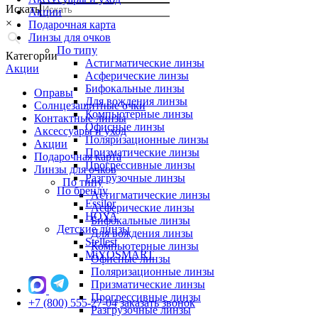
Искать
Акции
×
Подарочная карта
Линзы для очков
По типу
Категории
Астигматические линзы
Акции
Асферические линзы
Бифокальные линзы
Оправы
Для вождения линзы
Солнцезащитные очки
Компьютерные линзы
Контактные линзы
Офисные линзы
Аксессуары и уход
Поляризационные линзы
Акции
Призматические линзы
Подарочная карта
Прогрессивные линзы
Линзы для очков
Разгрузочные линзы
По типу
По бренду
Астигматические линзы
Essilor
Асферические линзы
HOYA
Бифокальные линзы
Детские линзы
Для вождения линзы
Stellest
Компьютерные линзы
MiYOSMART
Офисные линзы
Поляризационные линзы
Призматические линзы
Прогрессивные линзы
+7 (800) 555-27-04
заказать звонок
Разгрузочные линзы