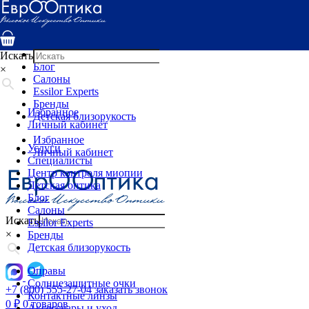
Услуги
Специалисты
Центр контроля миопии
Детская оптика
Искать
Блог
×
Салоны
Essilor Experts
Бренды
Избранное
Детская близорукость
Личный кабинет
Избранное
Услуги
Личный кабинет
Специалисты
Центр контроля миопии
Детская оптика
Блог
Салоны
Искать
Essilor Experts
×
Бренды
Детская близорукость
Оправы
Солнцезащитные очки
+7 (800) 555-27-04
заказать звонок
Контактные линзы
0
₽
0 товаров
Аксессуары и уход