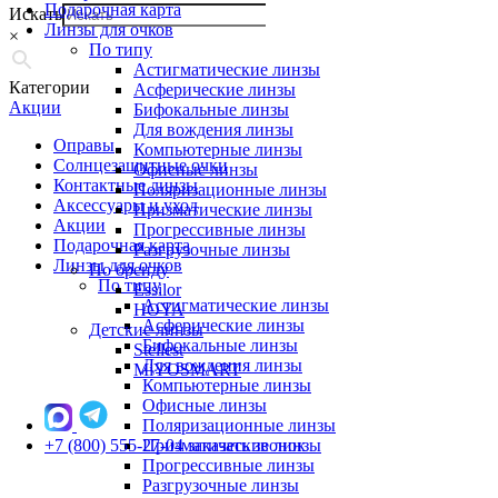
Подарочная карта
Искать
Линзы для очков
×
По типу
Астигматические линзы
Категории
Асферические линзы
Акции
Бифокальные линзы
Для вождения линзы
Оправы
Компьютерные линзы
Солнцезащитные очки
Офисные линзы
Контактные линзы
Поляризационные линзы
Аксессуары и уход
Призматические линзы
Акции
Прогрессивные линзы
Подарочная карта
Разгрузочные линзы
Линзы для очков
По бренду
По типу
Essilor
Астигматические линзы
HOYA
Асферические линзы
Детские линзы
Бифокальные линзы
Stellest
Для вождения линзы
MiYOSMART
Компьютерные линзы
Офисные линзы
Поляризационные линзы
+7 (800) 555-27-04
Призматические линзы
заказать звонок
Прогрессивные линзы
Разгрузочные линзы