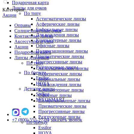
Подарочная карта
Линзы для очков
Категории
По типу
Акции
Астигматические линзы
Асферические линзы
Оправы
Бифокальные линзы
Солнцезащитные очки
Для вождения линзы
Контактные линзы
Компьютерные линзы
Аксессуары и уход
Офисные линзы
Акции
Поляризационные линзы
Подарочная карта
Призматические линзы
Линзы для очков
Прогрессивные линзы
По типу
Разгрузочные линзы
Астигматические линзы
По бренду
Асферические линзы
Essilor
Бифокальные линзы
HOYA
Для вождения линзы
Детские линзы
Компьютерные линзы
Stellest
Офисные линзы
MiYOSMART
Поляризационные линзы
Призматические линзы
Прогрессивные линзы
Разгрузочные линзы
+7 (800) 555-27-04
заказать звонок
По бренду
Essilor
HOYA