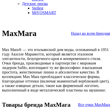
Детские линзы
Stellest
MiYOSMART
MaxMara
Назад ко всем брендам
Max Mara
®
— это итальянский дом моды, основанный в 1951
году Акилле Марамотти, который является эталоном
элегантности, безупречного кроя и вневременного стиля.
Очки бренда, производимые в партнерстве с мировым
лидером Safilo, воплощают ту же философию: изысканная
простота, женственные линии и абсолютное качество. В
коллекциях Max Mara преобладают классические формы,
благородные оттенки (включая знаменитый верблюжий цвет),
а также изящные детали, такие как фирменный логотип,
выполненный в виде металлической пластины на заушнике.
Товары бренда MaxMara
Все очки MaxMara