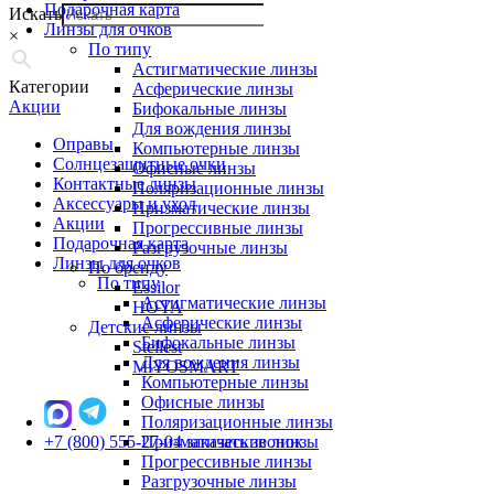
Подарочная карта
Искать
Линзы для очков
×
По типу
Астигматические линзы
Категории
Асферические линзы
Акции
Бифокальные линзы
Для вождения линзы
Оправы
Компьютерные линзы
Солнцезащитные очки
Офисные линзы
Контактные линзы
Поляризационные линзы
Аксессуары и уход
Призматические линзы
Акции
Прогрессивные линзы
Подарочная карта
Разгрузочные линзы
Линзы для очков
По бренду
По типу
Essilor
Астигматические линзы
HOYA
Асферические линзы
Детские линзы
Бифокальные линзы
Stellest
Для вождения линзы
MiYOSMART
Компьютерные линзы
Офисные линзы
Поляризационные линзы
+7 (800) 555-27-04
Призматические линзы
заказать звонок
Прогрессивные линзы
Разгрузочные линзы