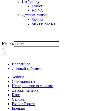
По бренду
Essilor
HOYA
Детские линзы
Stellest
MiYOSMART
Искать
×
Избранное
Личный кабинет
Услуги
Специалисты
Центр контроля миопии
Детская оптика
Блог
Салоны
Essilor Experts
Бренды