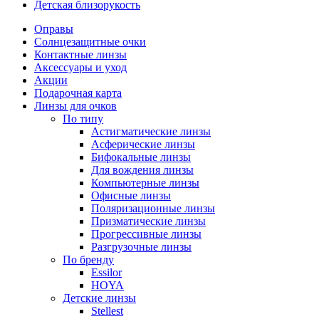
Детская близорукость
Оправы
Солнцезащитные очки
Контактные линзы
Аксессуары и уход
Акции
Подарочная карта
Линзы для очков
По типу
Астигматические линзы
Асферические линзы
Бифокальные линзы
Для вождения линзы
Компьютерные линзы
Офисные линзы
Поляризационные линзы
Призматические линзы
Прогрессивные линзы
Разгрузочные линзы
По бренду
Essilor
HOYA
Детские линзы
Stellest