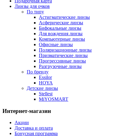
Подарочная карта
Линзы для очков
По типу
Астигматические линзы
Асферические линзы
Бифокальные линзы
Для вождения линзы
Компьютерные линзы
Офисные линзы
Поляризационные линзы
Призматические линзы
Прогрессивные линзы
Разгрузочные линзы
По бренду
Essilor
HOYA
Детские линзы
Stellest
MiYOSMART
Интернет-магазин
Акции
Доставка и оплата
Бонусная программа