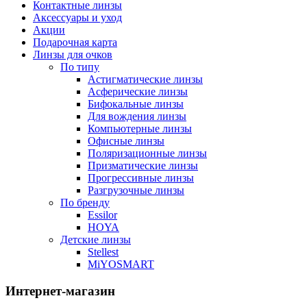
Контактные линзы
Аксессуары и уход
Акции
Подарочная карта
Линзы для очков
По типу
Астигматические линзы
Асферические линзы
Бифокальные линзы
Для вождения линзы
Компьютерные линзы
Офисные линзы
Поляризационные линзы
Призматические линзы
Прогрессивные линзы
Разгрузочные линзы
По бренду
Essilor
HOYA
Детские линзы
Stellest
MiYOSMART
Интернет-магазин