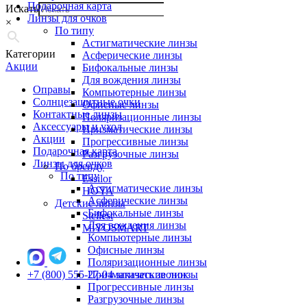
Подарочная карта
Искать
Линзы для очков
×
По типу
Астигматические линзы
Категории
Асферические линзы
Акции
Бифокальные линзы
Для вождения линзы
Оправы
Компьютерные линзы
Солнцезащитные очки
Офисные линзы
Контактные линзы
Поляризационные линзы
Аксессуары и уход
Призматические линзы
Акции
Прогрессивные линзы
Подарочная карта
Разгрузочные линзы
Линзы для очков
По бренду
По типу
Essilor
Астигматические линзы
HOYA
Асферические линзы
Детские линзы
Бифокальные линзы
Stellest
Для вождения линзы
MiYOSMART
Компьютерные линзы
Офисные линзы
Поляризационные линзы
+7 (800) 555-27-04
Призматические линзы
заказать звонок
Прогрессивные линзы
Разгрузочные линзы