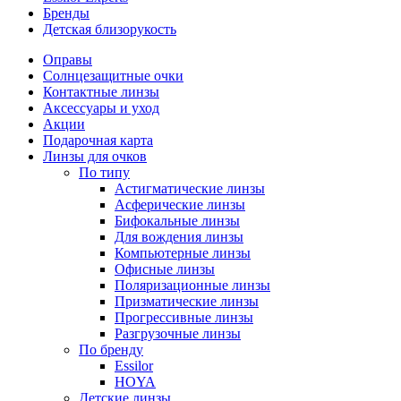
Бренды
Детская близорукость
Оправы
Солнцезащитные очки
Контактные линзы
Аксессуары и уход
Акции
Подарочная карта
Линзы для очков
По типу
Астигматические линзы
Асферические линзы
Бифокальные линзы
Для вождения линзы
Компьютерные линзы
Офисные линзы
Поляризационные линзы
Призматические линзы
Прогрессивные линзы
Разгрузочные линзы
По бренду
Essilor
HOYA
Детские линзы