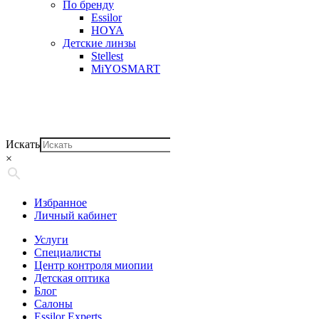
По бренду
Essilor
HOYA
Детские линзы
Stellest
MiYOSMART
Искать
×
Избранное
Личный кабинет
Услуги
Специалисты
Центр контроля миопии
Детская оптика
Блог
Салоны
Essilor Experts