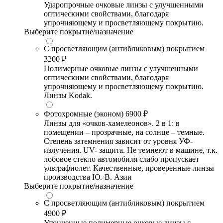
Ударопрочные очковые линзы с улучшенными
оптическими свойствами, благодаря
упрочняющему и просветляющему покрытию.
Выберите покрытие/назначение
С просветляющим (антибликовым) покрытием
3200 ₽
Полимерные очковые линзы с улучшенными
оптическими свойствами, благодаря
упрочняющему и просветляющему покрытию.
Линзы Kodak.
Фотохромные (эконом)
6900 ₽
Линзы для «очков-хамелеонов». 2 в 1: в
помещении – прозрачные, на солнце – темные.
Степень затемнения зависит от уровня УФ-
излучения. UV- защита. Не темнеют в машине, т.к.
лобовое стекло автомобиля слабо пропускает
ультрафиолет. Качественные, проверенные линзы
производства Ю.-В. Азии
Выберите покрытие/назначение
С просветляющим (антибликовым) покрытием
4900 ₽
Утонченные полимерные очковые линзы с