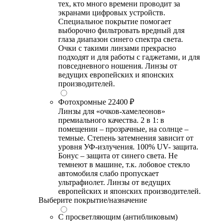
тех, кто много времени проводит за
экранами цифровых устройств.
Специальное покрытие помогает
выборочно фильтровать вредный для
глаза диапазон синего спектра света.
Очки с такими линзами прекрасно
подходят и для работы с гаджетами, и для
повседневного ношения. Линзы от
ведущих европейских и японских
производителей.
Фотохромные
22400 ₽
Линзы для «очков-хамелеонов»
премиального качества. 2 в 1: в
помещении – прозрачные, на солнце –
темные. Степень затемнения зависит от
уровня УФ-излучения. 100% UV- защита.
Бонус – защита от синего света. Не
темнеют в машине, т.к. лобовое стекло
автомобиля слабо пропускает
ультрафиолет. Линзы от ведущих
европейских и японских производителей.
Выберите покрытие/назначение
С просветляющим (антибликовым)