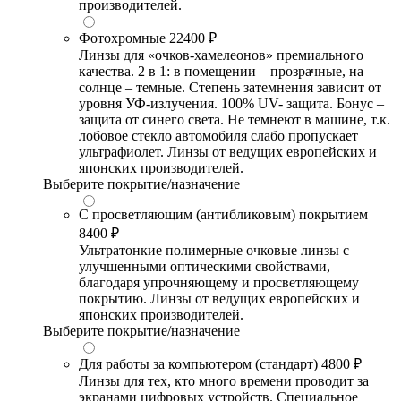
производителей.
Фотохромные
22400 ₽
Линзы для «очков-хамелеонов» премиального
качества. 2 в 1: в помещении – прозрачные, на
солнце – темные. Степень затемнения зависит от
уровня УФ-излучения. 100% UV- защита. Бонус –
защита от синего света. Не темнеют в машине, т.к.
лобовое стекло автомобиля слабо пропускает
ультрафиолет. Линзы от ведущих европейских и
японских производителей.
Выберите покрытие/назначение
С просветляющим (антибликовым) покрытием
8400 ₽
Ультратонкие полимерные очковые линзы с
улучшенными оптическими свойствами,
благодаря упрочняющему и просветляющему
покрытию. Линзы от ведущих европейских и
японских производителей.
Выберите покрытие/назначение
Для работы за компьютером (стандарт)
4800 ₽
Линзы для тех, кто много времени проводит за
экранами цифровых устройств. Специальное