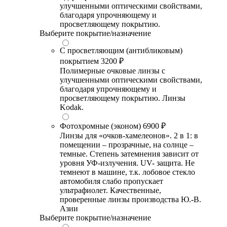
улучшенными оптическими свойствами,
благодаря упрочняющему и
просветляющему покрытию.
Выберите покрытие/назначение
С просветляющим (антибликовым)
покрытием
3200 ₽
Полимерные очковые линзы с
улучшенными оптическими свойствами,
благодаря упрочняющему и
просветляющему покрытию. Линзы
Kodak.
Фотохромные (эконом)
6900 ₽
Линзы для «очков-хамелеонов». 2 в 1: в
помещении – прозрачные, на солнце –
темные. Степень затемнения зависит от
уровня УФ-излучения. UV- защита. Не
темнеют в машине, т.к. лобовое стекло
автомобиля слабо пропускает
ультрафиолет. Качественные,
проверенные линзы производства Ю.-В.
Азии
Выберите покрытие/назначение