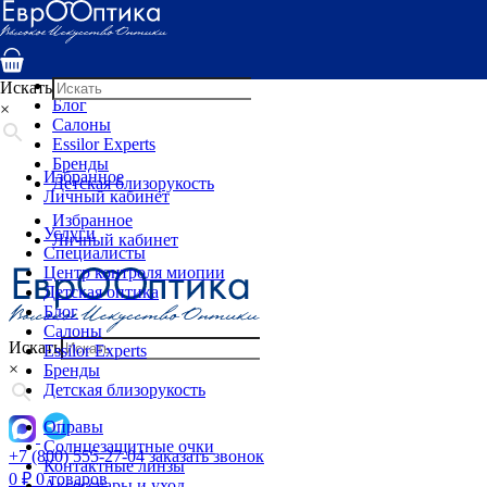
Услуги
Специалисты
Центр контроля миопии
Детская оптика
Искать
Блог
×
Салоны
Essilor Experts
Бренды
Избранное
Детская близорукость
Личный кабинет
Избранное
Услуги
Личный кабинет
Специалисты
Центр контроля миопии
Детская оптика
Блог
Салоны
Искать
Essilor Experts
×
Бренды
Детская близорукость
Оправы
Солнцезащитные очки
+7 (800) 555-27-04
заказать звонок
Контактные линзы
0
₽
0 товаров
Аксессуары и уход