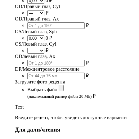
0 ₽
OD/Правый глаз, Cyl
₽
OD/Правый глаз, Ax
₽
OS/Левый глаз, Sph
0 ₽
OS/Левый глаз, Cyl
₽
OD/левый глаз, Ax
₽
DP/Межцентровое расстояние
₽
Загрузите фото рецепта
Выбрать файл
₽
(максимальный размер файла 20 МБ)
Text
Введите рецепт, чтобы увидеть доступные варианты
Для дали/чтения