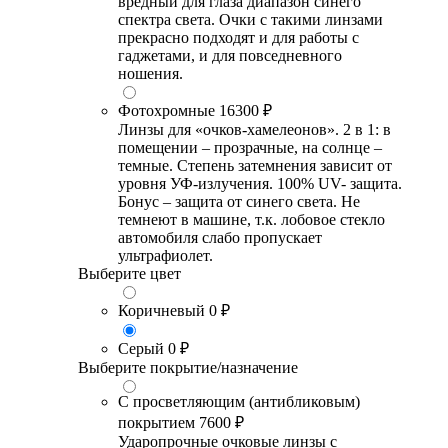
вредный для глаза диапазон синего
спектра света. Очки с такими линзами
прекрасно подходят и для работы с
гаджетами, и для повседневного
ношения.
Фотохромные
16300 ₽
Линзы для «очков-хамелеонов». 2 в 1: в
помещении – прозрачные, на солнце –
темные. Степень затемнения зависит от
уровня УФ-излучения. 100% UV- защита.
Бонус – защита от синего света. Не
темнеют в машине, т.к. лобовое стекло
автомобиля слабо пропускает
ультрафиолет.
Выберите цвет
Коричневый
0 ₽
Серый
0 ₽
Выберите покрытие/назначение
С просветляющим (антибликовым)
покрытием
7600 ₽
Ударопрочные очковые линзы с