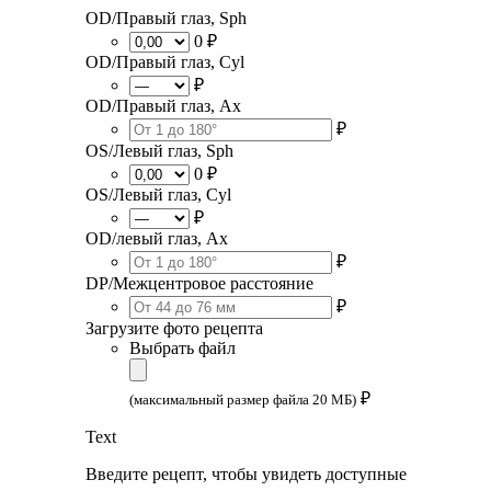
OD/Правый глаз, Sph
0 ₽
OD/Правый глаз, Cyl
₽
OD/Правый глаз, Ax
₽
OS/Левый глаз, Sph
0 ₽
OS/Левый глаз, Cyl
₽
OD/левый глаз, Ax
₽
DP/Межцентровое расстояние
₽
Загрузите фото рецепта
Выбрать файл
₽
(максимальный размер файла 20 МБ)
Text
Введите рецепт, чтобы увидеть доступные