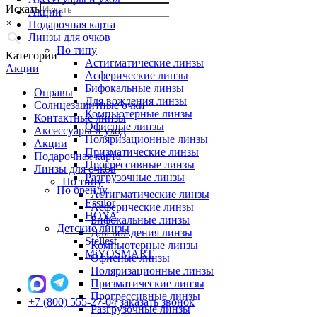
Искать
Акции
×
Подарочная карта
Линзы для очков
По типу
Категории
Астигматические линзы
Акции
Асферические линзы
Бифокальные линзы
Оправы
Для вождения линзы
Солнцезащитные очки
Компьютерные линзы
Контактные линзы
Офисные линзы
Аксессуары и уход
Поляризационные линзы
Акции
Призматические линзы
Подарочная карта
Прогрессивные линзы
Линзы для очков
Разгрузочные линзы
По типу
По бренду
Астигматические линзы
Essilor
Асферические линзы
HOYA
Бифокальные линзы
Детские линзы
Для вождения линзы
Stellest
Компьютерные линзы
MiYOSMART
Офисные линзы
Поляризационные линзы
Призматические линзы
Прогрессивные линзы
+7 (800) 555-27-04
заказать звонок
Разгрузочные линзы