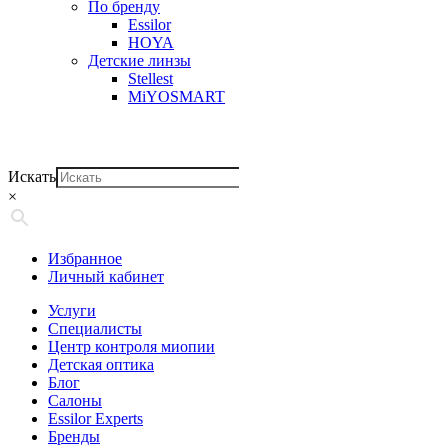
По бренду
Essilor
HOYA
Детские линзы
Stellest
MiYOSMART
Искать
×
Избранное
Личный кабинет
Услуги
Специалисты
Центр контроля миопии
Детская оптика
Блог
Салоны
Essilor Experts
Бренды