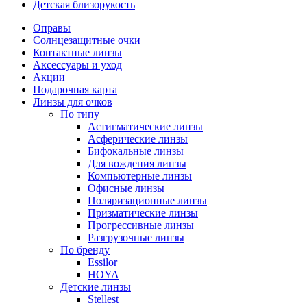
Детская близорукость
Оправы
Солнцезащитные очки
Контактные линзы
Аксессуары и уход
Акции
Подарочная карта
Линзы для очков
По типу
Астигматические линзы
Асферические линзы
Бифокальные линзы
Для вождения линзы
Компьютерные линзы
Офисные линзы
Поляризационные линзы
Призматические линзы
Прогрессивные линзы
Разгрузочные линзы
По бренду
Essilor
HOYA
Детские линзы
Stellest