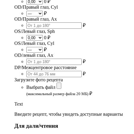
0 ₽
OD/Правый глаз, Cyl
₽
OD/Правый глаз, Ax
₽
OS/Левый глаз, Sph
0 ₽
OS/Левый глаз, Cyl
₽
OD/левый глаз, Ax
₽
DP/Межцентровое расстояние
₽
Загрузите фото рецепта
Выбрать файл
₽
(максимальный размер файла 20 МБ)
Text
Введите рецепт, чтобы увидеть доступные варианты
Для дали/чтения