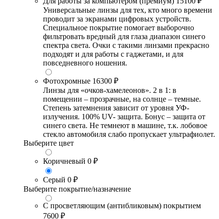
Для работы за компьютером (премиум)
15100 ₽
Универсальные линзы для тех, кто много времени
проводит за экранами цифровых устройств.
Специальное покрытие помогает выборочно
фильтровать вредный для глаза диапазон синего
спектра света. Очки с такими линзами прекрасно
подходят и для работы с гаджетами, и для
повседневного ношения.
Фотохромные
16300 ₽
Линзы для «очков-хамелеонов». 2 в 1: в
помещении – прозрачные, на солнце – темные.
Степень затемнения зависит от уровня УФ-
излучения. 100% UV- защита. Бонус – защита от
синего света. Не темнеют в машине, т.к. лобовое
стекло автомобиля слабо пропускает ультрафиолет.
Выберите цвет
Коричневый
0 ₽
Серый
0 ₽
Выберите покрытие/назначение
С просветляющим (антибликовым) покрытием
7600 ₽