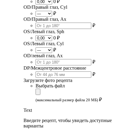
0 ₽
OD/Правый глаз, Cyl
₽
OD/Правый глаз, Ax
₽
OS/Левый глаз, Sph
0 ₽
OS/Левый глаз, Cyl
₽
OD/левый глаз, Ax
₽
DP/Межцентровое расстояние
₽
Загрузите фото рецепта
Выбрать файл
₽
(максимальный размер файла 20 МБ)
Text
Введите рецепт, чтобы увидеть доступные
варианты