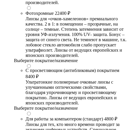
производителей.
Фотохромные
22400 ₽
Линзы для «очков-хамелеонов» премиального
качества. 2 в 1: в помещении – прозрачные, на
солнце – темные. Степень затемнения зависит от
уровня УФ-излучения. 100% UV- защита. Бонус –
защита от синего света. Не темнеют в машине, т.к.
лобовое стекло автомобиля слабо пропускает
ультрафиолет. Линзы от ведущих европейских и
японских производителей.
Выберите покрытие/назначение
С просветляющим (антибликовым) покрытием
8400 ₽
Ультратонкие полимерные очковые линзы с
улучшенными оптическими свойствами,
благодаря упрочняющему и просветляющему
покрытию. Линзы от ведущих европейских и
японских производителей.
Выберите покрытие/назначение
Для работы за компьютером (стандарт)
4800 ₽
Линзы для тех, кто много времени проводит за
экранами цифровых устройств. Специальное