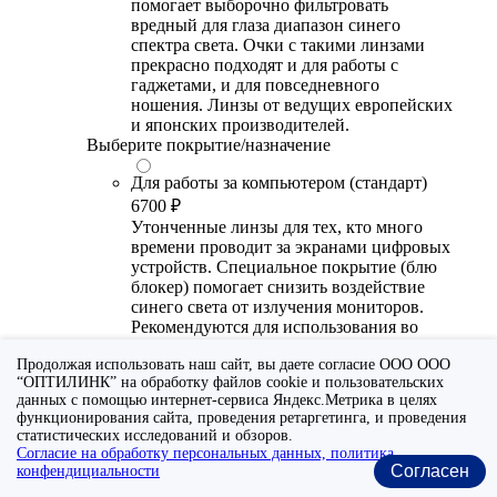
помогает выборочно фильтровать
вредный для глаза диапазон синего
спектра света. Очки с такими линзами
прекрасно подходят и для работы с
гаджетами, и для повседневного
ношения. Линзы от ведущих европейских
и японских производителей.
Выберите покрытие/назначение
Для работы за компьютером (стандарт)
6700 ₽
Утонченные линзы для тех, кто много
времени проводит за экранами цифровых
устройств. Специальное покрытие (блю
блокер) помогает снизить воздействие
синего света от излучения мониторов.
Рекомендуются для использования во
время работы с гаджетами, не для
Продолжая использовать наш сайт, вы даете согласие ООО ООО
постоянного ношения. Линзы
“ОПТИЛИНК” на обработку файлов cookie и пользовательских
производства Сербии или Ю.-В. Азии.
данных с помощью интернет-сервиса Яндекс.Метрика в целях
функционирования сайта, проведения ретаргетинга, и проведения
Для работы за компьютером (премиум)
статистических исследований и обзоров.
20300 ₽
Согласие на обработку персональных данных, политика
Универсальные утонченные линзы для
Согласен
конфендициальности
тех, кто много времени проводит за