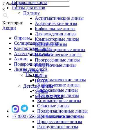
Подарочная карта
Искать
Линзы для очков
×
По типу
Астигматические линзы
Категории
Асферические линзы
Акции
Бифокальные линзы
Для вождения линзы
Оправы
Компьютерные линзы
Солнцезащитные очки
Офисные линзы
Контактные линзы
Поляризационные линзы
Аксессуары и уход
Призматические линзы
Акции
Прогрессивные линзы
Подарочная карта
Разгрузочные линзы
Линзы для очков
По бренду
По типу
Essilor
Астигматические линзы
HOYA
Асферические линзы
Детские линзы
Бифокальные линзы
Stellest
Для вождения линзы
MiYOSMART
Компьютерные линзы
Офисные линзы
Поляризационные линзы
+7 (800) 555-27-04
Призматические линзы
заказать звонок
Прогрессивные линзы
Разгрузочные линзы