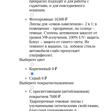
прекрасно подходят и для работы с
гаджетами, и для повседневного
ношения.
Фотохромные
16300 ₽
Линзы для «очков-хамелеонов». 2 в 1: в
помещении – прозрачные, на солнце –
темные. Степень затемнения зависит от
уровня УФ-излучения. 100% UV- защита.
Бонус – защита от синего света. Не
темнеют в машине, т.к. лобовое стекло
автомобиля слабо пропускает
ультрафиолет.
Выберите цвет
Коричневый
0 ₽
Серый
0 ₽
Выберите покрытие/назначение
С просветляющим (антибликовым)
покрытием
7600 ₽
Ударопрочные очковые линзы с
улучшенными оптическими свойствами,
благодаря упрочняющему и