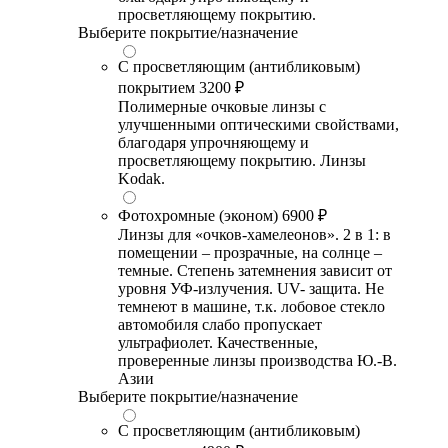
просветляющему покрытию.
Выберите покрытие/назначение
С просветляющим (антибликовым)
покрытием
3200 ₽
Полимерные очковые линзы с
улучшенными оптическими свойствами,
благодаря упрочняющему и
просветляющему покрытию. Линзы
Kodak.
Фотохромные (эконом)
6900 ₽
Линзы для «очков-хамелеонов». 2 в 1: в
помещении – прозрачные, на солнце –
темные. Степень затемнения зависит от
уровня УФ-излучения. UV- защита. Не
темнеют в машине, т.к. лобовое стекло
автомобиля слабо пропускает
ультрафиолет. Качественные,
проверенные линзы производства Ю.-В.
Азии
Выберите покрытие/назначение
С просветляющим (антибликовым)