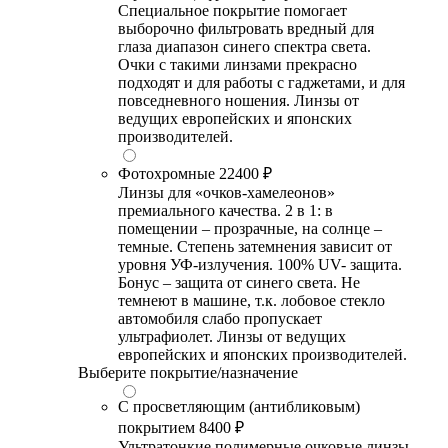
Специальное покрытие помогает
выборочно фильтровать вредный для
глаза диапазон синего спектра света.
Очки с такими линзами прекрасно
подходят и для работы с гаджетами, и для
повседневного ношения. Линзы от
ведущих европейских и японских
производителей.
Фотохромные
22400 ₽
Линзы для «очков-хамелеонов»
премиального качества. 2 в 1: в
помещении – прозрачные, на солнце –
темные. Степень затемнения зависит от
уровня УФ-излучения. 100% UV- защита.
Бонус – защита от синего света. Не
темнеют в машине, т.к. лобовое стекло
автомобиля слабо пропускает
ультрафиолет. Линзы от ведущих
европейских и японских производителей.
Выберите покрытие/назначение
С просветляющим (антибликовым)
покрытием
8400 ₽
Ультратонкие полимерные очковые линзы