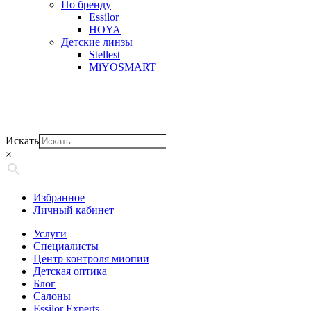
По бренду
Essilor
HOYA
Детские линзы
Stellest
MiYOSMART
Искать
×
Избранное
Личный кабинет
Услуги
Специалисты
Центр контроля миопии
Детская оптика
Блог
Салоны
Essilor Experts