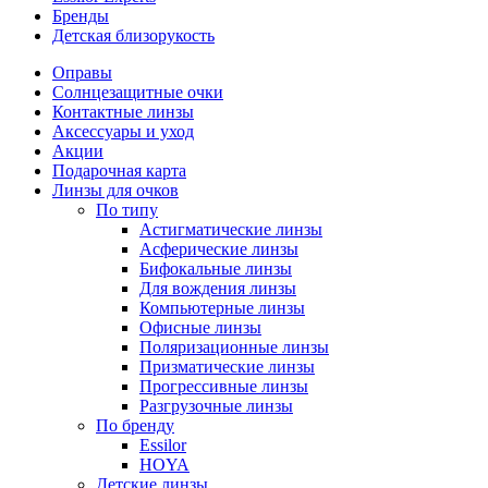
Бренды
Детская близорукость
Оправы
Солнцезащитные очки
Контактные линзы
Аксессуары и уход
Акции
Подарочная карта
Линзы для очков
По типу
Астигматические линзы
Асферические линзы
Бифокальные линзы
Для вождения линзы
Компьютерные линзы
Офисные линзы
Поляризационные линзы
Призматические линзы
Прогрессивные линзы
Разгрузочные линзы
По бренду
Essilor
HOYA
Детские линзы