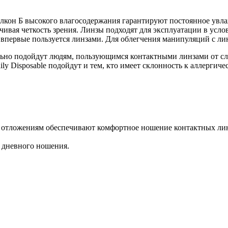
лкон Б высокого влагосодержания гарантируют постоянное увла
ивая четкость зрения. Линзы подходят для эксплуатации в усл
 впервые пользуется линзами. Для облегчения манипуляций с ли
ьно подойдут людям, пользующимся контактными линзами от случ
ly Disposable подойдут и тем, кто имеет склонность к аллергич
к отложениям обеспечивают комфортное ношение контактных лин
з дневного ношения.