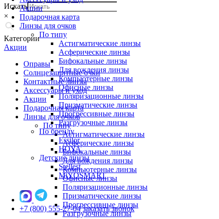
Искать
Акции
×
Подарочная карта
Линзы для очков
По типу
Категории
Астигматические линзы
Акции
Асферические линзы
Бифокальные линзы
Оправы
Для вождения линзы
Солнцезащитные очки
Компьютерные линзы
Контактные линзы
Офисные линзы
Аксессуары и уход
Поляризационные линзы
Акции
Призматические линзы
Подарочная карта
Прогрессивные линзы
Линзы для очков
Разгрузочные линзы
По типу
По бренду
Астигматические линзы
Essilor
Асферические линзы
HOYA
Бифокальные линзы
Детские линзы
Для вождения линзы
Stellest
Компьютерные линзы
MiYOSMART
Офисные линзы
Поляризационные линзы
Призматические линзы
Прогрессивные линзы
+7 (800) 555-27-04
заказать звонок
Разгрузочные линзы