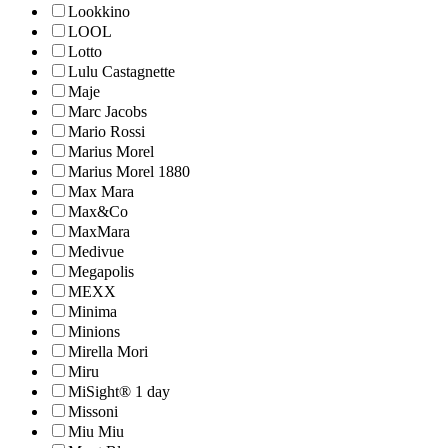
Lookkino
LOOL
Lotto
Lulu Castagnette
Maje
Marc Jacobs
Mario Rossi
Marius Morel
Marius Morel 1880
Max Mara
Max&Co
MaxMara
Medivue
Megapolis
MEXX
Minima
Minions
Mirella Mori
Miru
MiSight® 1 day
Missoni
Miu Miu