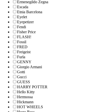
Ermenegildo Zegna
Escada
Etnia Barcelona
Eyelet
Eyepetizer
Fendi
Fisher Price
FLASH!
Fossil
FRED
Freigeist
Furla
GENNY
Giorgio Armani
Gotti
Gucci
GUESS
HARRY POTTER
Hello Kitty
Hermossa
Hickmann
HOT WHEELS
Hugo Boss