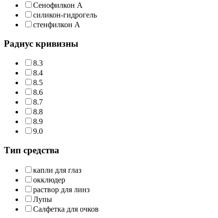
Сенофилкон А
силикон-гидрогель
стенфилкон А
Радиус кривизны
8.3
8.4
8.5
8.6
8.7
8.8
8.9
9.0
Тип средства
капли для глаз
окклюдер
раствор для линз
Лупы
Салфетка для очков