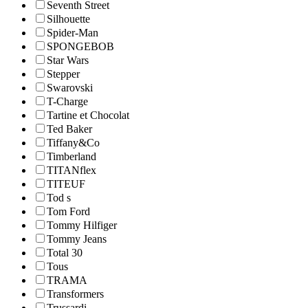
Seventh Street
Silhouette
Spider-Man
SPONGEBOB
Star Wars
Stepper
Swarovski
T-Charge
Tartine et Chocolat
Ted Baker
Tiffany&Co
Timberland
TITANflex
TITEUF
Tod s
Tom Ford
Tommy Hilfiger
Tommy Jeans
Total 30
Tous
TRAMA
Transformers
Trussardi