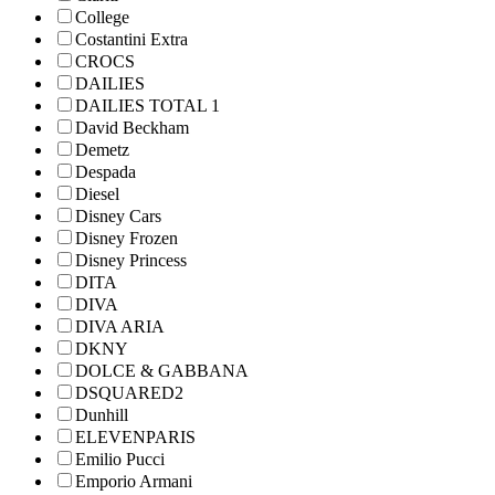
College
Costantini Extra
CROCS
DAILIES
DAILIES TOTAL 1
David Beckham
Demetz
Despada
Diesel
Disney Cars
Disney Frozen
Disney Princess
DITA
DIVA
DIVA ARIA
DKNY
DOLCE & GABBANA
DSQUARED2
Dunhill
ELEVENPARIS
Emilio Pucci
Emporio Armani