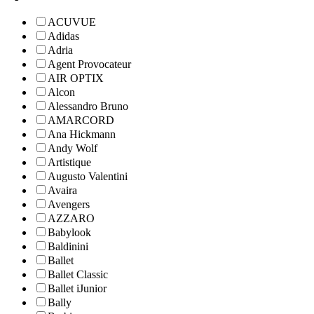
ACUVUE
Adidas
Adria
Agent Provocateur
AIR OPTIX
Alcon
Alessandro Bruno
AMARCORD
Ana Hickmann
Andy Wolf
Artistique
Augusto Valentini
Avaira
Avengers
AZZARO
Babylook
Baldinini
Ballet
Ballet Classic
Ballet iJunior
Bally