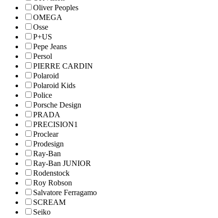
Oliver Peoples
OMEGA
Osse
P+US
Pepe Jeans
Persol
PIERRE CARDIN
Polaroid
Polaroid Kids
Police
Porsche Design
PRADA
PRECISION1
Proclear
Prodesign
Ray-Ban
Ray-Ban JUNIOR
Rodenstock
Roy Robson
Salvatore Ferragamo
SCREAM
Seiko