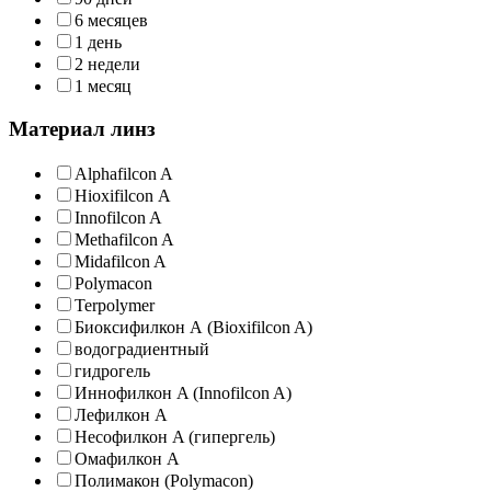
6 месяцев
1 день
2 недели
1 месяц
Материал линз
Alphafilcon A
Hioxifilcon А
Innofilcon A
Methafilcon A
Midafilcon A
Polymacon
Terpolymer
Биоксифилкон А (Bioxifilcon A)
водоградиентный
гидрогель
Иннофилкон A (Innofilcon A)
Лефилкон А
Несофилкон A (гипергель)
Омафилкон А
Полимакон (Polymacon)