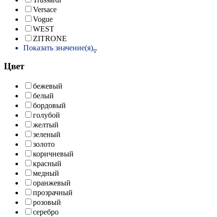
Versace
Vogue
WEST
ZITRONE
Показать значение(я)
Цвет
бежевый
белый
бордовый
голубой
желтый
зеленый
золото
коричневый
красный
медный
оранжевый
прозрачный
розовый
серебро