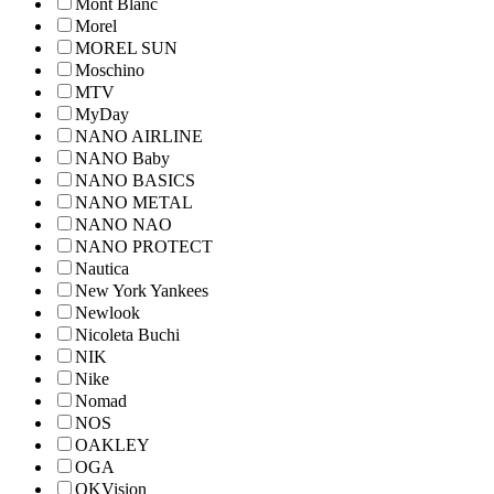
Mont Blanc
Morel
MOREL SUN
Moschino
MTV
MyDay
NANO AIRLINE
NANO Baby
NANO BASICS
NANO METAL
NANO NAO
NANO PROTECT
Nautica
New York Yankees
Newlook
Nicoleta Buchi
NIK
Nike
Nomad
NOS
OAKLEY
OGA
OKVision