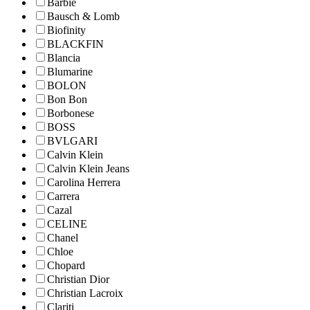
Barbie
Bausch & Lomb
Biofinity
BLACKFIN
Blancia
Blumarine
BOLON
Bon Bon
Borbonese
BOSS
BVLGARI
Calvin Klein
Calvin Klein Jeans
Carolina Herrera
Carrera
Cazal
CELINE
Chanel
Chloe
Chopard
Christian Dior
Christian Lacroix
Clariti