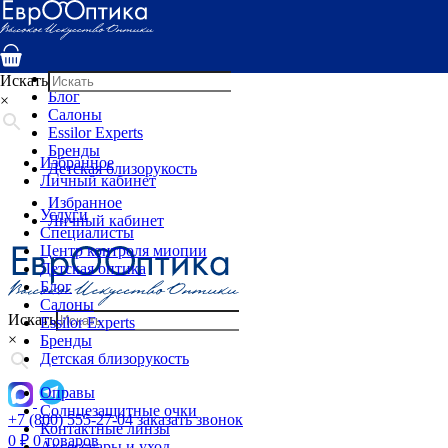
Услуги
Специалисты
Центр контроля миопии
Детская оптика
Искать
Блог
×
Салоны
Essilor Experts
Бренды
Избранное
Детская близорукость
Личный кабинет
Избранное
Услуги
Личный кабинет
Специалисты
Центр контроля миопии
Детская оптика
Блог
Салоны
Искать
Essilor Experts
×
Бренды
Детская близорукость
Оправы
Солнцезащитные очки
+7 (800) 555-27-04
заказать звонок
Контактные линзы
0
₽
0 товаров
Аксессуары и уход