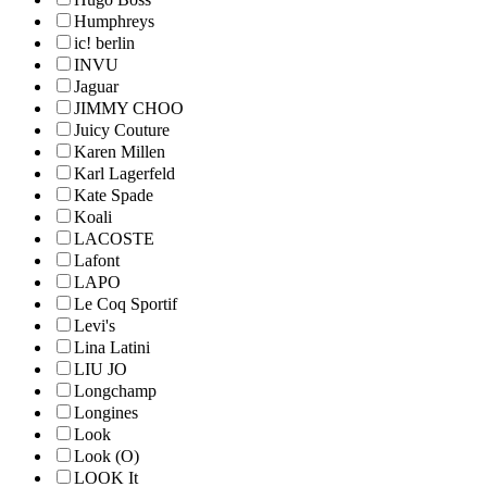
Humphreys
ic! berlin
INVU
Jaguar
JIMMY CHOO
Juicy Couture
Karen Millen
Karl Lagerfeld
Kate Spade
Koali
LACOSTE
Lafont
LAPO
Le Coq Sportif
Levi's
Lina Latini
LIU JO
Longchamp
Longines
Look
Look (O)
LOOK It