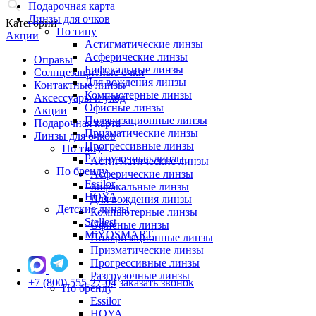
Подарочная карта
Линзы для очков
Категории
По типу
Акции
Астигматические линзы
Асферические линзы
Оправы
Бифокальные линзы
Солнцезащитные очки
Для вождения линзы
Контактные линзы
Компьютерные линзы
Аксессуары и уход
Офисные линзы
Акции
Поляризационные линзы
Подарочная карта
Призматические линзы
Линзы для очков
Прогрессивные линзы
По типу
Разгрузочные линзы
Астигматические линзы
По бренду
Асферические линзы
Essilor
Бифокальные линзы
HOYA
Для вождения линзы
Детские линзы
Компьютерные линзы
Stellest
Офисные линзы
MiYOSMART
Поляризационные линзы
Призматические линзы
Прогрессивные линзы
Разгрузочные линзы
+7 (800) 555-27-04
заказать звонок
По бренду
Essilor
HOYA