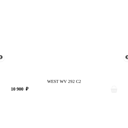
WEST WV 292 C2
10 900
₽