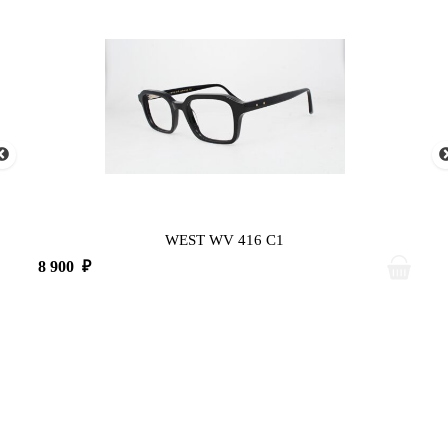
WEST WV 416 C1
8 900
₽