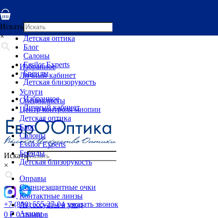
Услуги
Специалисты
Искать
Центр контроля миопии
×
Детская оптика
Блог
Салоны
Essilor Experts
Избранное
Бренды
Личный кабинет
Детская близорукость
Услуги
Избранное
Специалисты
Личный кабинет
Центр контроля миопии
Детская оптика
Блог
Салоны
Essilor Experts
Бренды
Искать
Детская близорукость
×
Оправы
Солнцезащитные очки
Контактные линзы
+7 (800) 555-27-04
заказать звонок
Аксессуары и уход
Акции
0
₽
0 товаров