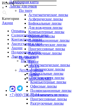
Подарочная карта
Искать
Линзы для очков
×
По типу
Астигматические линзы
Категории
Асферические линзы
Акции
Бифокальные линзы
Для вождения линзы
Оправы
Компьютерные линзы
Солнцезащитные очки
Офисные линзы
Контактные линзы
Поляризационные линзы
Аксессуары и уход
Призматические линзы
Акции
Прогрессивные линзы
Подарочная карта
Разгрузочные линзы
Линзы для очков
По бренду
По типу
Essilor
Астигматические линзы
HOYA
Асферические линзы
Детские линзы
Бифокальные линзы
Stellest
Для вождения линзы
MiYOSMART
Компьютерные линзы
Офисные линзы
Поляризационные линзы
+7 (800) 555-27-04
Призматические линзы
заказать звонок
Прогрессивные линзы
Разгрузочные линзы